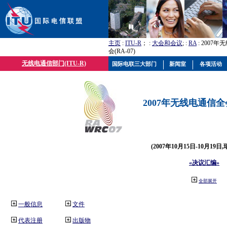
主页
:
ITU-R
； :
大会和会议
; :
RA
: 2007
会(RA-07)
无线电通信部门(ITU-R)
国际电联三大部门
新闻室
各项活动
2007年无线电通信全会(
(2007年10月15日-10月19日
«决议汇编»
全部展开
一般信息
文件
代表注册
出版物