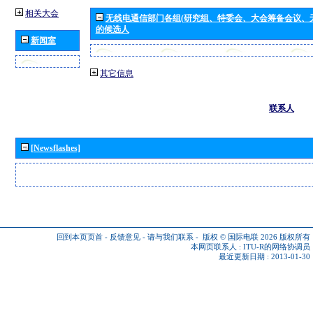
相关大会
无线电通信部门各组(研究组、特委会、大会筹备会议、
的候选人
新闻室
其它信息
联系人
[Newsflashes]
回到本页页首
-
反馈意见
-
请与我们联系
-
版权 © 国际电联 2026
版权所有
本网页联系人 :
ITU-R的网络协调员
最近更新日期 : 2013-01-30