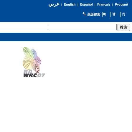
عربي
English
Español
Français
Русский
|
|
|
|
高级搜索