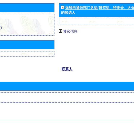
无线电通信部门各组(研究组、特委会、大
的候选人
)
其它信息
联系人