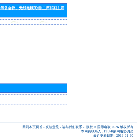
会筹备会议、无线电顾问组)主席和副主席
回到本页页首
-
反馈意见
-
请与我们联系
-
版权 © 国际电联 2026
版权所有
本网页联系人 :
ITU-R的网络协调员
最近更新日期 : 2013-01-30