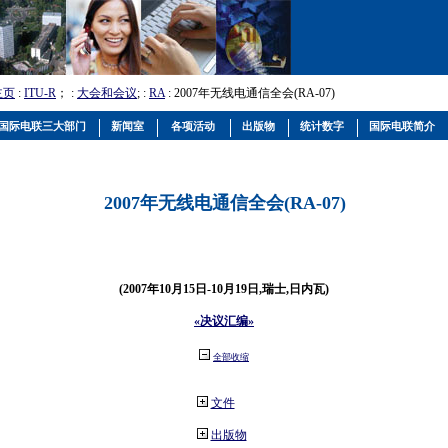
主页
:
ITU-R
； :
大会和会议
; :
RA
: 2007年无线电通信全会(RA-07)
国际电联三大部门
新闻室
各项活动
出版物
统计数字
国际电联简介
2007年无线电通信全会(RA-07)
(2007年10月15日-10月19日,瑞士,日内瓦)
«决议汇编»
全部收缩
文件
出版物