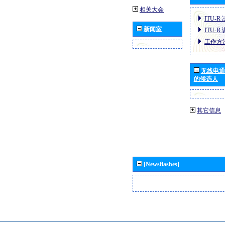
相关大会
ITU-R
新闻室
ITU-R
工作方
无线电通
的候选人
其它信息
[Newsflashes]