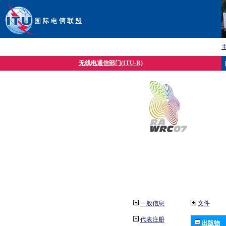
无线电通信部门(ITU-R)
一般信息
文件
代表注册
出版物