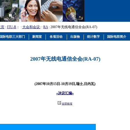
主页
:
ITU-R
； :
大会和会议
; :
RA
: 2007年无线电通信全会(RA-07)
国际电联三大部门
新闻室
各项活动
出版物
统计数字
国际电联简介
2007年无线电通信全会(RA-07)
(2007年10月15日-10月19日,瑞士,日内瓦)
«决议汇编»
全部收缩