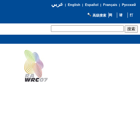
عربي
English
Español
Français
Русский
|
|
|
|
高级搜索