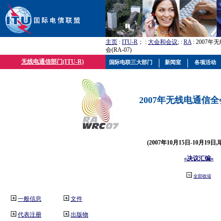
主页
:
ITU-R
； :
大会和会议
; :
RA
: 2007
会(RA-07)
无线电通信部门(ITU-R)
国际电联三大部门
新闻室
各项活动
2007年无线电通信全会(
(2007年10月15日-10月19日
«决议汇编»
全部收缩
一般信息
文件
代表注册
出版物