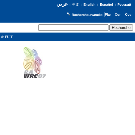
عربي
English
Español
Русский
|
中文
|
|
|
Recherche avancée
 de l'UIT