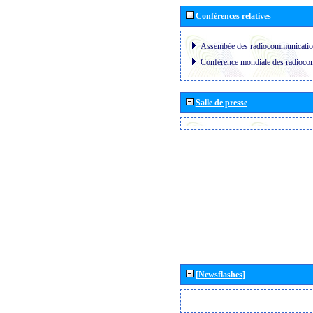
Conférences relatives
Assembée des radiocommunicati
Conférence mondiale des radioc
Salle de presse
[Newsflashes]