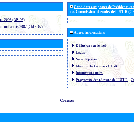
Candidats aux postes de Présidents et 
des Commissions d'études de l'UIT-R (C
ons 2003 (AR-03)
ommunications 2007 (CMR-07)
Autres informations
Diffusion sur le web
Logos
Salle de presse
Moyens électroniques UIT-R
Informations utiles
Programme des réunions de l´UIT-R
-
Ca
Contacts