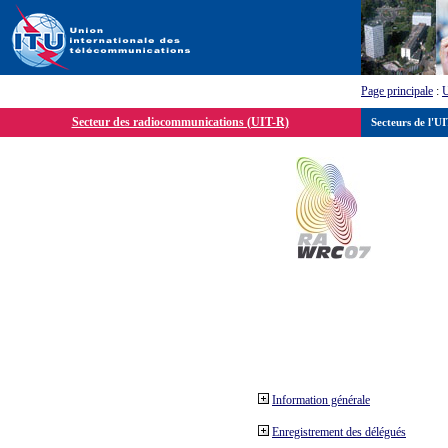
Page principale
:
Secteur des radiocommunications (UIT-R)
Secteurs de l'U
Information générale
Enregistrement des délégués