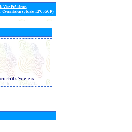
de Vice-Présidents
E, Commission spéciale, RPC, GCR)
lendrier des évènements