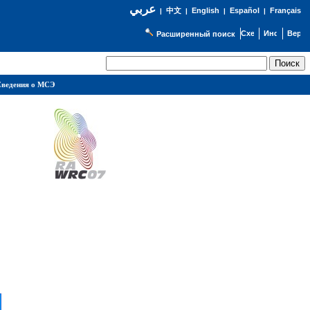
عربي
English
Español
Français
|
中文
|
|
|
Расширенный поиск
ведения о МСЭ