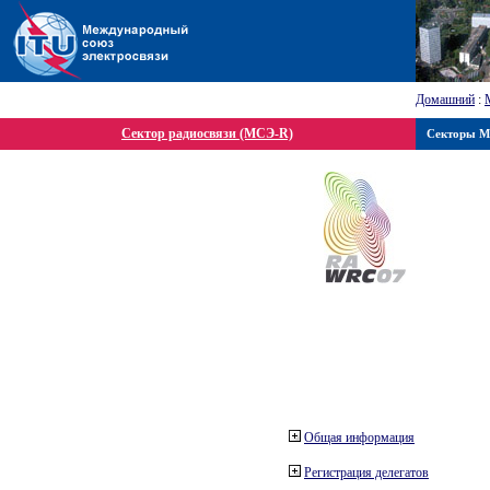
Домашний
:
Сектор радиосвязи (МСЭ-R)
Секторы 
Общая информация
Регистрация делегатов