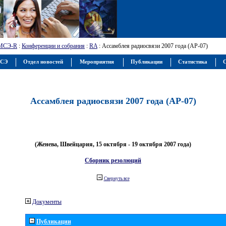
МСЭ-R
:
Конференции и собрания
:
RA
: Ассамблея радиосвязи 2007 года (АР-07)
МСЭ
Отдел новостей
Мероприятия
Публикации
Статистика
С
Ассамблея радиосвязи 2007 года (АР-07)
(Женева, Швейцария, 15 октября - 19 октября 2007 года)
Сборник резолюций
Свернуть все
Документы
Публикации