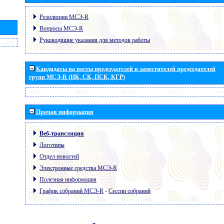
Резолюции МСЭ-R
Вопросы МСЭ-R
Руководящие указания для методов работы
Кандидаты на посты председателей и заместителей председателей
групп МСЭ-R (ИК, СК, ПСК, КГР)
Прочая информация
Веб-трансляция
Логотипы
Отдел новостей
Электронные средства МСЭ-R
Полезная информация
График собраний МСЭ-R
-
Сессии собраний