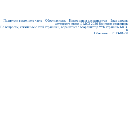
Подняться в верхнюю часть
-
Обратная связь
-
Информация для контактов
-
Знак охраны
авторского права © МСЭ 2026
Все права сохранены
По вопросам, связанным с этой страницей, обращаться :
Координатор Web-страницы МСЭ-
R
Обновлено : 2013-01-30