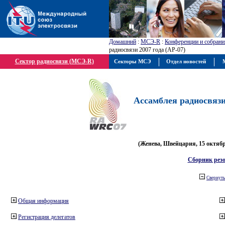
Домашний
:
МСЭ-R
:
Конференции и собрани
радиосвязи 2007 года (АР-07)
Сектор радиосвязи (МСЭ-R)
Секторы МСЭ
Отдел новостей
М
Ассамблея радиосвязи 
(Женева, Швейцария, 15 октября
Сборник рез
Свернуть
Общая информация
Регистрация делегатов