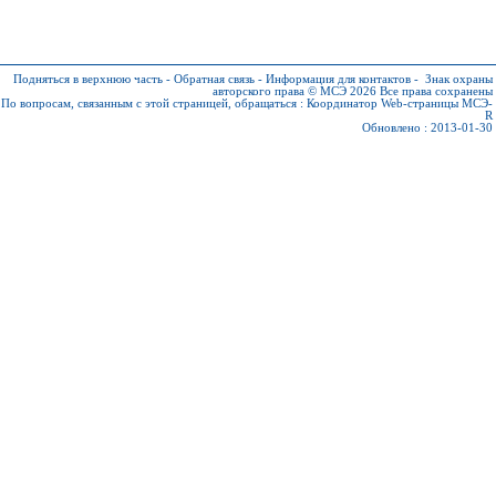
Подняться в верхнюю часть
-
Обратная связь
-
Информация для контактов
-
Знак охраны
авторского права © МСЭ 2026
Все права сохранены
По вопросам, связанным с этой страницей, обращаться :
Координатор Web-страницы МСЭ-
R
Обновлено : 2013-01-30