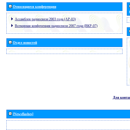
Относящиеся конференции
Ассамблея радиосвязи 2003 года (АР-03)
Всемирная конференция радиосвязи 2007 года (ВКР-07)
Отдел новостей
Для конта
[Newsflashes]