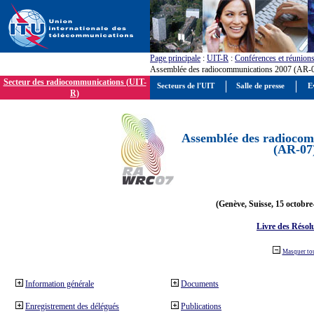
Page principale
:
UIT-R
:
Conférences et réunion
Assemblée des radiocommunications 2007 (AR-
Secteur des radiocommunications (UIT-
Secteurs de l'UIT
Salle de presse
E
R)
Assemblée des radiocom
(AR-07
(Genève, Suisse, 15 octobre
Livre des Résol
Masquer to
Information générale
Documents
Enregistrement des délégués
Publications