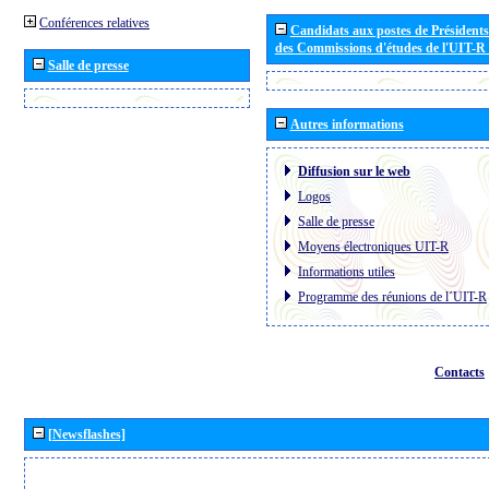
Conférences relatives
Candidats aux postes de Présidents 
des Commissions d'études de l'UIT-R
Salle de presse
Autres informations
Diffusion sur le web
Logos
Salle de presse
Moyens électroniques UIT-R
Informations utiles
Programme des réunions de l´UIT-R
Contacts
[Newsflashes]