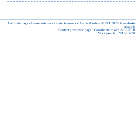
Début de page
-
Commentaires
-
Contactez-nous
-
Droits d'auteur © UIT 2026
Tous droits
réservés
Contact pour cette page :
Coordinateur Web de l'UIT-R
Mis à jour le : 2013-01-30