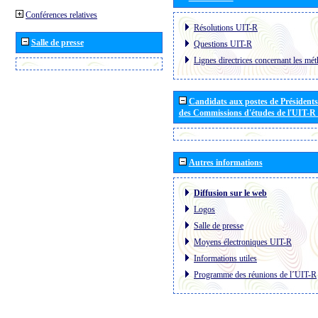
Conférences relatives
Résolutions UIT-R
Salle de presse
Questions UIT-R
Lignes directrices concernant les mét
Candidats aux postes de Présidents 
des Commissions d'études de l'UIT-R
Autres informations
Diffusion sur le web
Logos
Salle de presse
Moyens électroniques UIT-R
Informations utiles
Programme des réunions de l´UIT-R