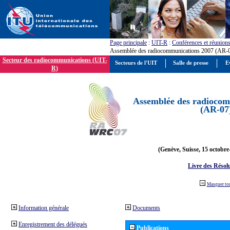
Page principale
:
UIT-R
:
Conférences et réunion
Assemblée des radiocommunications 2007 (AR-
Secteur des radiocommunications (UIT-
Secteurs de l'UIT
Salle de presse
E
R)
Assemblée des radiocom
(AR-07
(Genève, Suisse, 15 octobre
Livre des Résol
Masquer to
Information générale
Documents
Enregistrement des délégués
Publications