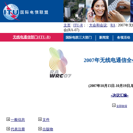
主页
:
ITU-R
； :
大会和会议
; :
RA
: 2007
会(RA-07)
无线电通信部门(ITU-R)
国际电联三大部门
新闻室
各项活动
2007年无线电通信全会(
(2007年10月15日-10月19日
«决议汇编»
全部收缩
一般信息
文件
代表注册
出版物