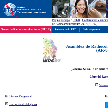
Pagína principal
:
UIT-R
:
Conferencias y reunio
de Radiocomunicaciones 2007 (AR-07)
Sector de Radiocomunicaciones (UIT-R)
Sectores de la UIT
Sala de prensa
Asamblea de Radiocom
(AR-0
(Ginebra, Suiza, 15 de octubre
Libro del Reso
Contraer 
Información general
Inscripción de delegados