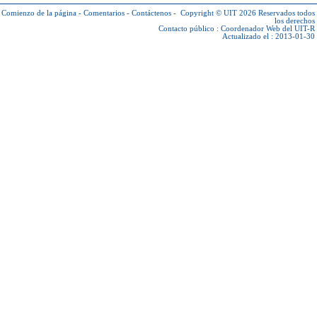
Comienzo de la página
-
Comentarios
-
Contáctenos
-
Copyright © UIT 2026
Reservados todos
los derechos
Contacto público :
Coordenador Web del UIT-R
Actualizado el : 2013-01-30