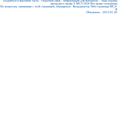
Подняться в верхнюю часть
-
Обратная связь
-
Информация для контактов
-
Знак охраны
авторского права © МСЭ 2026
Все права сохранены
По вопросам, связанным с этой страницей, обращаться :
Координатор Web-страницы МСЭ-
R
Обновлено : 2013-01-30