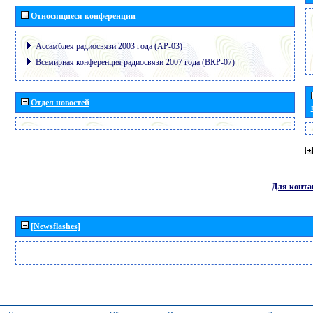
Относящиеся конференции
Ассамблея радиосвязи 2003 года (АР-03)
Всемирная конференция радиосвязи 2007 года (ВКР-07)
Отдел новостей
Для конта
[Newsflashes]