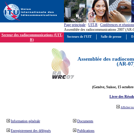
Page principale
:
UIT-R
:
Conférences et réunion
Assemblée des radiocommunications 2007 (AR-
Secteur des radiocommunications (UIT-
Secteurs de l'UIT
Salle de presse
E
R)
Assemblée des radiocom
(AR-07
(Genève, Suisse, 15 octobre
Livre des Résol
Afficher to
Information générale
Documents
Enregistrement des délégués
Publications