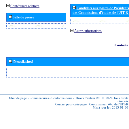
Conférences relatives
Candidats aux postes de Présidents 
des Commissions d'études de l'UIT-R
Salle de presse
Autres informations
Contacts
[Newsflashes]
Début de page
-
Commentaires
-
Contactez-nous
-
Droits d'auteur © UIT 2026
Tous droits
réservés
Contact pour cette page :
Coordinateur Web de l'UIT-R
Mis à jour le : 2013-01-30