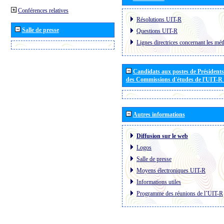
Conférences relatives
Résolutions UIT-R
Salle de presse
Questions UIT-R
Lignes directrices concernant les mét
Candidats aux postes de Présidents 
des Commissions d'études de l'UIT-R
Autres informations
Diffusion sur le web
Logos
Salle de presse
Moyens électroniques UIT-R
Informations utiles
Programme des réunions de l´UIT-R