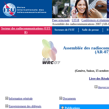
Page principale
:
UIT-R
:
Conférences et réunion
Assemblée des radiocommunications 2007 (AR-
Secteur des radiocommunications (UIT-
Secteurs de l'UIT
Salle de presse
E
R)
Assemblée des radiocom
(AR-07
(Genève, Suisse, 15 octobre
Livre des Résol
Masquer to
Information générale
Documents
Enregistrement des délégués
Publications