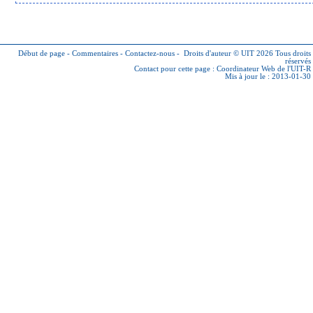
Début de page
-
Commentaires
-
Contactez-nous
-
Droits d'auteur © UIT 2026
Tous droits
réservés
Contact pour cette page :
Coordinateur Web de l'UIT-R
Mis à jour le : 2013-01-30