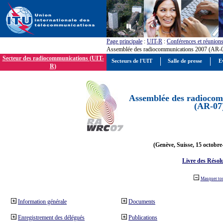
Page principale
:
UIT-R
:
Conférences et réunion
Assemblée des radiocommunications 2007 (AR-
Secteur des radiocommunications (UIT-
Secteurs de l'UIT
Salle de presse
E
R)
Assemblée des radiocom
(AR-07
(Genève, Suisse, 15 octobre
Livre des Résol
Masquer to
Information générale
Documents
Enregistrement des délégués
Publications