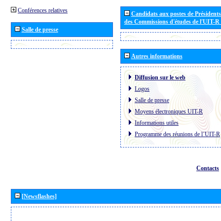
Conférences relatives
Candidats aux postes de Présidents 
des Commissions d'études de l'UIT-R
Salle de presse
Autres informations
Diffusion sur le web
Logos
Salle de presse
Moyens électroniques UIT-R
Informations utiles
Programme des réunions de l´UIT-R
Contacts
[Newsflashes]