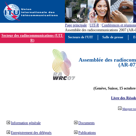
Page principale
:
UIT-R
:
Conférences et réunion
Assemblée des radiocommunications 2007 (AR-
Secteur des radiocommunications (UIT-
Secteurs de l'UIT
Salle de presse
E
R)
Assemblée des radiocom
(AR-07
(Genève, Suisse, 15 octobre
Livre des Résol
Masquer to
Information générale
Documents
Enregistrement des délégués
Publications