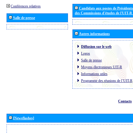
Conférences relatives
Candidats aux postes de Présidents 
des Commissions d'études de l'UIT-R
Salle de presse
Autres informations
Diffusion sur le web
Logos
Salle de presse
Moyens électroniques UIT-R
Informations utiles
Programme des réunions de l´UIT-R
Contacts
[Newsflashes]