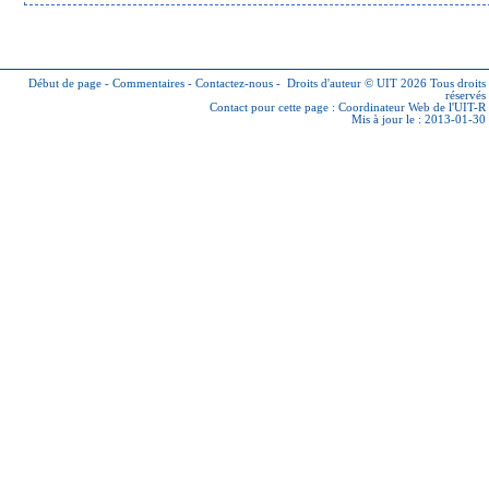
Début de page
-
Commentaires
-
Contactez-nous
-
Droits d'auteur © UIT 2026
Tous droits
réservés
Contact pour cette page :
Coordinateur Web de l'UIT-R
Mis à jour le : 2013-01-30