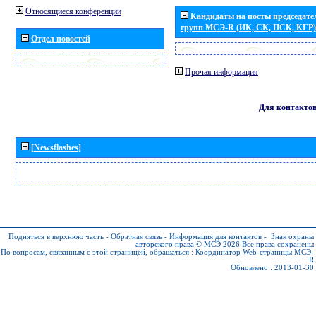
Относящиеся конференции
Кандидаты на посты председател
групп МСЭ-R (ИК, СК, ПСК, КГР)
Отдел новостей
Прочая информация
Для контакто
[Newsflashes]
Подняться в верхнюю часть
-
Обратная связь
-
Информация для контактов
-
Знак охраны
авторского права © МСЭ 2026
Все права сохранены
По вопросам, связанным с этой страницей, обращаться :
Координатор Web-страницы МСЭ-
R
Обновлено : 2013-01-30