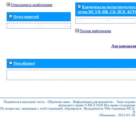
Относящиеся конференции
Кандидаты на посты председател
групп МСЭ-R (ИК, СК, ПСК, КГР)
Отдел новостей
Прочая информация
Для контакто
[Newsflashes]
Подняться в верхнюю часть
-
Обратная связь
-
Информация для контактов
-
Знак охраны
авторского права © МСЭ 2026
Все права сохранены
По вопросам, связанным с этой страницей, обращаться :
Координатор Web-страницы МСЭ-
R
Обновлено : 2013-01-30