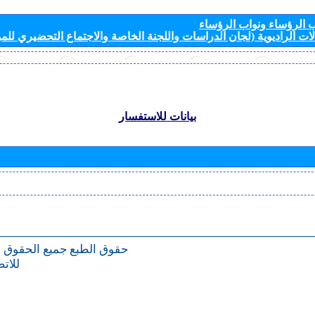
الرؤساء ونواب الرؤساء
ات الراديوية (لجان الدراسات واللجنة الخاصة والاجتماع التحضيري للمؤ
بيانات للاستفسار
حقوق الطبع
جميع الحقوق 
للات