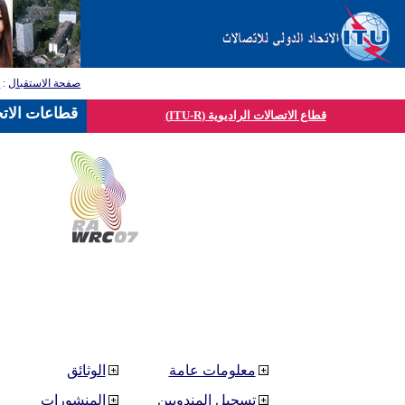
صفحة الاستقبال
:
ق
قطاعات الاتح
قطاع الاتصالات الراديوية (ITU-R)
معلومات عامة
الوثائق
تسجيل المندوبين
المنشورات