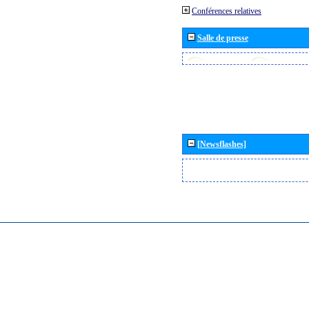
Conférences relatives
Salle de presse
[Newsflashes]