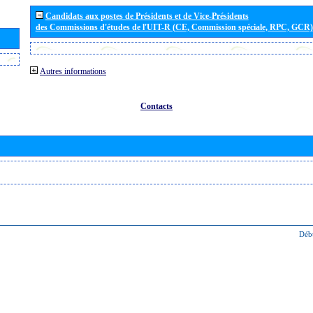
Candidats aux postes de Présidents et de Vice-Présidents
des Commissions d'études de l'UIT-R (CE, Commission spéciale, RPC, GCR)
Autres informations
Contacts
Déb