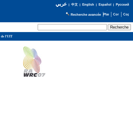
عربي
English
Español
Русский
|
中文
|
|
|
Recherche avancée
 de l'UIT