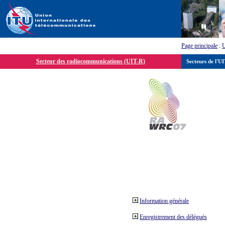
Page principale
:
Secteur des radiocommunications (UIT-R)
Secteurs de l'U
Information générale
Enregistrement des délégués