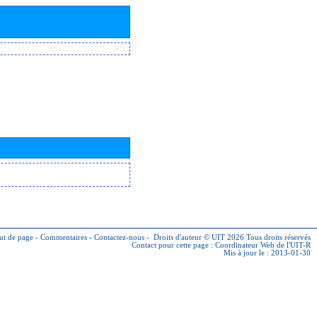
ut de page
-
Commentaires
-
Contactez-nous
-
Droits d'auteur © UIT 2026
Tous droits réservés
Contact pour cette page :
Coordinateur Web de l'UIT-R
Mis à jour le : 2013-01-30