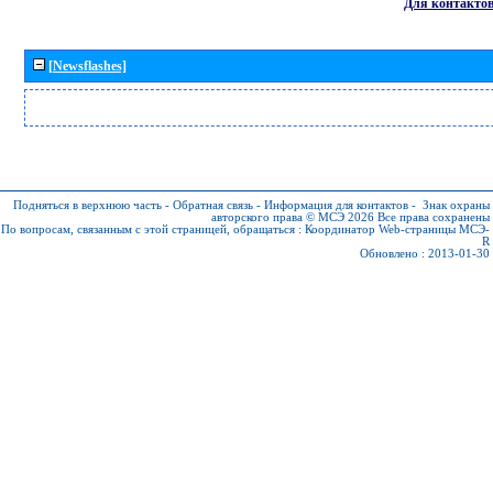
Для контакто
[Newsflashes]
Подняться в верхнюю часть
-
Обратная связь
-
Информация для контактов
-
Знак охраны
авторского права © МСЭ 2026
Все права сохранены
По вопросам, связанным с этой страницей, обращаться :
Координатор Web-страницы МСЭ-
R
Обновлено : 2013-01-30