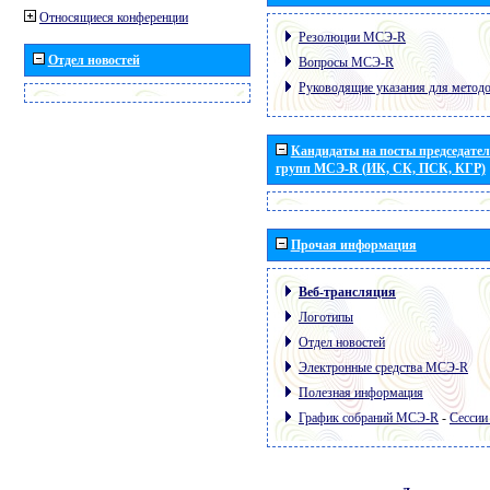
Относящиеся конференции
Резолюции МСЭ-R
Отдел новостей
Вопросы МСЭ-R
Руководящие указания для метод
Кандидаты на посты председател
групп МСЭ-R (ИК, СК, ПСК, КГР)
Прочая информация
Веб-трансляция
Логотипы
Отдел новостей
Электронные средства МСЭ-R
Полезная информация
График собраний МСЭ-R
-
Сессии