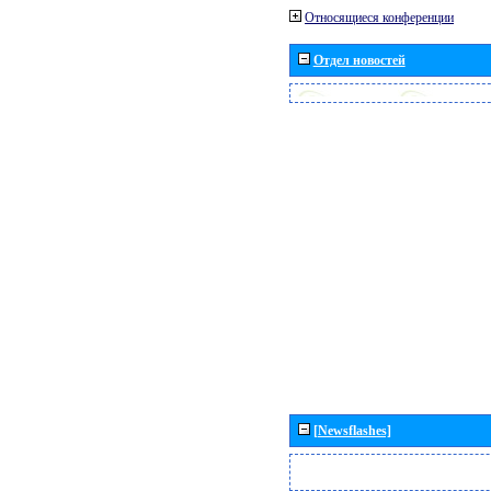
Относящиеся конференции
Отдел новостей
[Newsflashes]