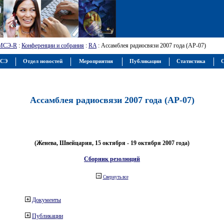
МСЭ-R
:
Конференции и собрания
:
RA
: Ассамблея радиосвязи 2007 года (АР-07)
МСЭ
Отдел новостей
Мероприятия
Публикации
Статистика
С
Ассамблея радиосвязи 2007 года (АР-07)
(Женева, Швейцария, 15 октября - 19 октября 2007 года)
Сборник резолюций
Свернуть все
Документы
Публикации