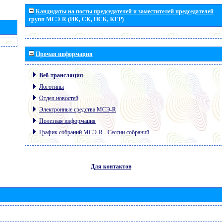
Кандидаты на посты председателей и заместителей председателей
групп МСЭ-R (ИК, СК, ПСК, КГР)
Прочая информация
Веб-трансляция
Логотипы
Отдел новостей
Электронные средства МСЭ-R
Полезная информация
График собраний МСЭ-R
-
Сессии собраний
Для контактов