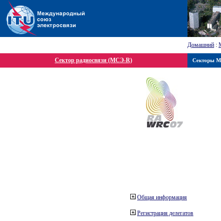
Домашний
:
Сектор радиосвязи (МСЭ-R)
Секторы 
Общая информация
Регистрация делегатов