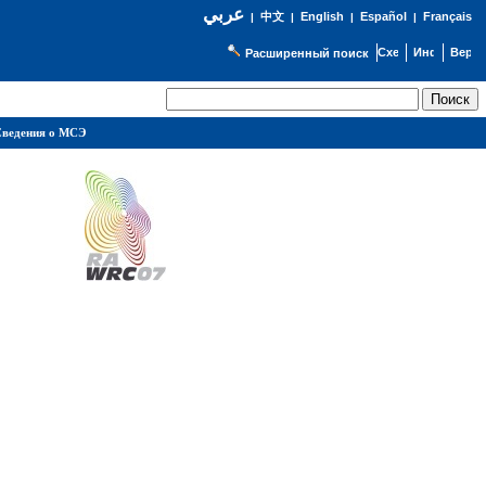
عربي
English
Español
Français
|
中文
|
|
|
Расширенный поиск
ведения о МСЭ