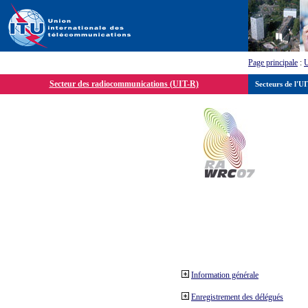
Page principale
:
Secteur des radiocommunications (UIT-R)
Secteurs de l'U
Information générale
Enregistrement des délégués