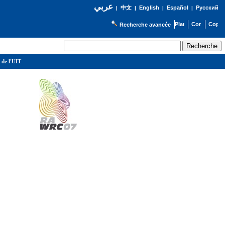
عربي
English
Español
Русский
|
中文
|
|
|
Recherche avancée
 de l'UIT