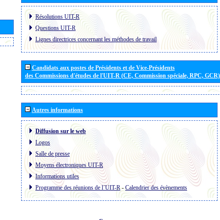
Résolutions UIT-R
Questions UIT-R
Lignes directrices concernant les méthodes de travail
Candidats aux postes de Présidents et de Vice-Présidents
des Commissions d'études de l'UIT-R (CE, Commission spéciale, RPC, GCR)
Autres informations
Diffusion sur le web
Logos
Salle de presse
Moyens électroniques UIT-R
Informations utiles
Programme des réunions de l´UIT-R
-
Calendrier des évènements