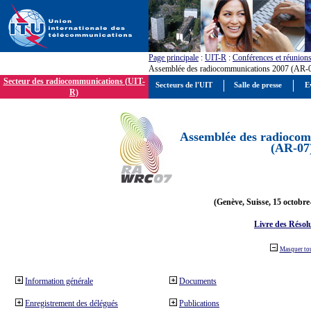
Page principale
:
UIT-R
:
Conférences et réunion
Assemblée des radiocommunications 2007 (AR-
Secteur des radiocommunications (UIT-
Secteurs de l'UIT
Salle de presse
E
R)
Assemblée des radiocom
(AR-07
(Genève, Suisse, 15 octobre
Livre des Résol
Masquer to
Information générale
Documents
Enregistrement des délégués
Publications