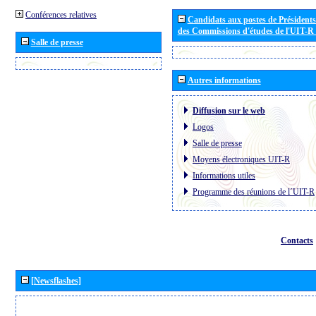
Conférences relatives
Candidats aux postes de Présidents 
des Commissions d'études de l'UIT-R
Salle de presse
Autres informations
Diffusion sur le web
Logos
Salle de presse
Moyens électroniques UIT-R
Informations utiles
Programme des réunions de l´UIT-R
Contacts
[Newsflashes]