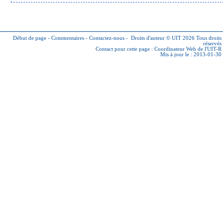
Début de page
-
Commentaires
-
Contactez-nous
-
Droits d'auteur © UIT 2026
Tous droits
réservés
Contact pour cette page :
Coordinateur Web de l'UIT-R
Mis à jour le : 2013-01-30