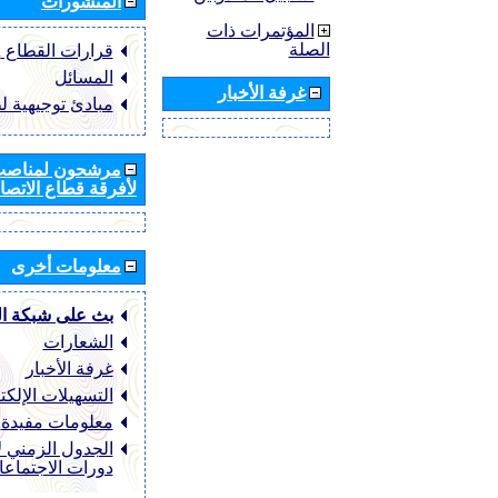
المنشورات
المؤتمرات ذات
الصلة
قرارات القطاع ‏ITU-R
المسائل
غرفة الأخبار
مبادئ توجيهية ل
مرشحون لمناصب 
لأفرقة قطاع الاتصال
معلومات أخرى
بث على شبكة ا
الشعارات
غرفة الأخبار
التسهيلات الإلكت
معلومات مفيدة
الجدول الزمني ل
دورات الاجتماع