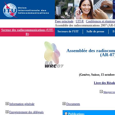
Page principale
:
UIT-R
:
Conférences et réunion
Assemblée des radiocommunications 2007 (AR-
Secteur des radiocommunications (UIT-
Secteurs de l'UIT
Salle de presse
E
R)
Assemblée des radiocom
(AR-07
(Genève, Suisse, 15 octobre
Livre des Résol
Masquer to
Information générale
Documents
Enregistrement des délégués
Publications