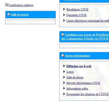
Conférences relatives
Résolutions UIT-R
Salle de presse
Questions UIT-R
Lignes directrices concernant les mét
Candidats aux postes de Présidents 
des Commissions d'études de l'UIT-R
Autres informations
Diffusion sur le web
Logos
Salle de presse
Moyens électroniques UIT-R
Informations utiles
Programme des réunions de l´UIT-R