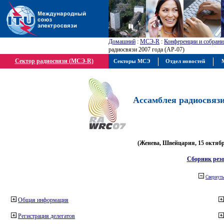
Домашний
:
МСЭ-R
:
Конференции и собрани
радиосвязи 2007 года (АР-07)
Сектор радиосвязи (МСЭ-R)
Секторы МСЭ
Отдел новостей
М
Ассамблея радиосвязи 
(Женева, Швейцария, 15 октября
Сборник рез
Свернуть
Общая информация
Регистрация делегатов