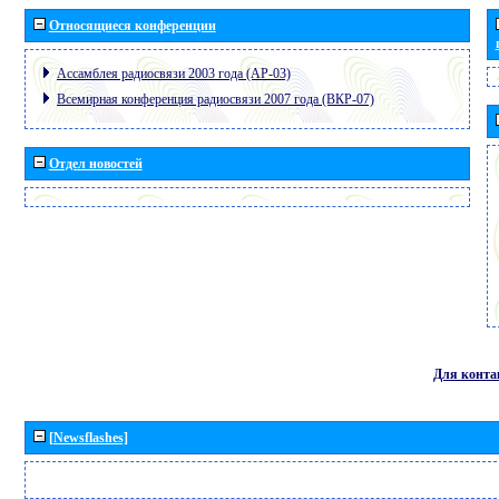
Относящиеся конференции
Ассамблея радиосвязи 2003 года (АР-03)
Всемирная конференция радиосвязи 2007 года (ВКР-07)
Отдел новостей
Для конта
[Newsflashes]