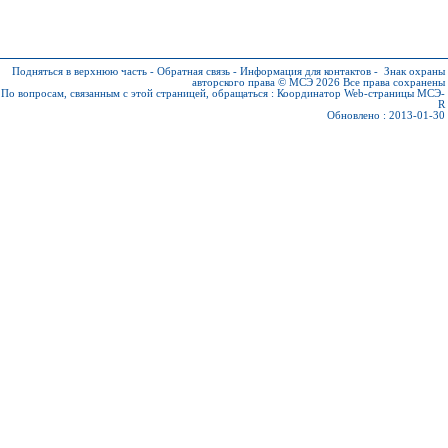
Подняться в верхнюю часть
-
Обратная связь
-
Информация для контактов
-
Знак охраны
авторского права © МСЭ 2026
Все права сохранены
По вопросам, связанным с этой страницей, обращаться :
Координатор Web-страницы МСЭ-
R
Обновлено : 2013-01-30