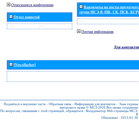
Относящиеся конференции
Кандидаты на посты председател
групп МСЭ-R (ИК, СК, ПСК, КГР)
Отдел новостей
Прочая информация
Для контакто
[Newsflashes]
Подняться в верхнюю часть
-
Обратная связь
-
Информация для контактов
-
Знак охраны
авторского права © МСЭ 2026
Все права сохранены
По вопросам, связанным с этой страницей, обращаться :
Координатор Web-страницы МСЭ-
R
Обновлено : 2013-01-30