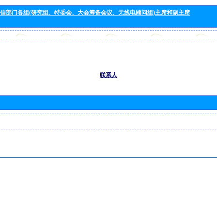
信部门各组(研究组、特委会、大会筹备会议、无线电顾问组)主席和副主席
联系人