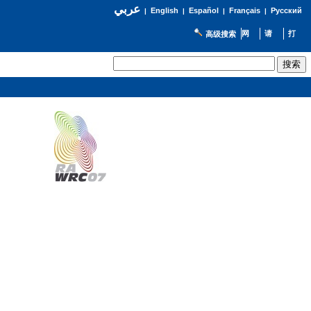
عربي
English
Español
Français
Русский
|
|
|
|
高级搜索