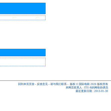
回到本页页首
-
反馈意见
-
请与我们联系
-
版权 © 国际电联 2026
版权所有
本网页联系人 :
ITU-R的网络协调员
最近更新日期 : 2013-01-30