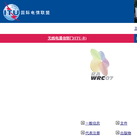
无线电通信部门(ITU-R)
一般信息
文件
代表注册
出版物