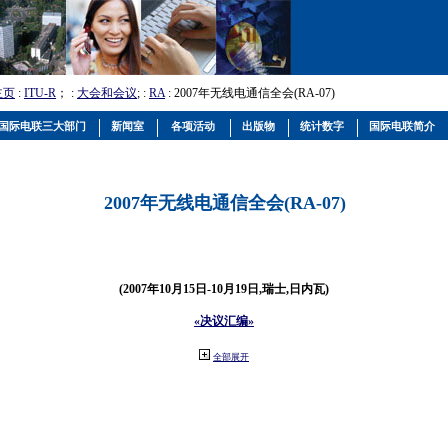
主页
:
ITU-R
； :
大会和会议
; :
RA
: 2007年无线电通信全会(RA-07)
国际电联三大部门
新闻室
各项活动
出版物
统计数字
国际电联简介
2007年无线电通信全会(RA-07)
(2007年10月15日-10月19日,瑞士,日内瓦)
«决议汇编»
全部展开