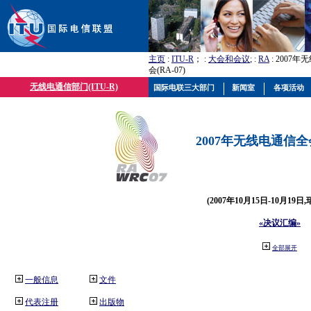
主页
:
ITU-R
； :
大会和会议
; :
RA
: 2007
会(RA-07)
无线电通信部门(ITU-R)
国际电联三大部门
新闻室
各项活动
2007年无线电通信全会(
(2007年10月15日-10月19日
«决议汇编»
全部展开
一般信息
文件
代表注册
出版物