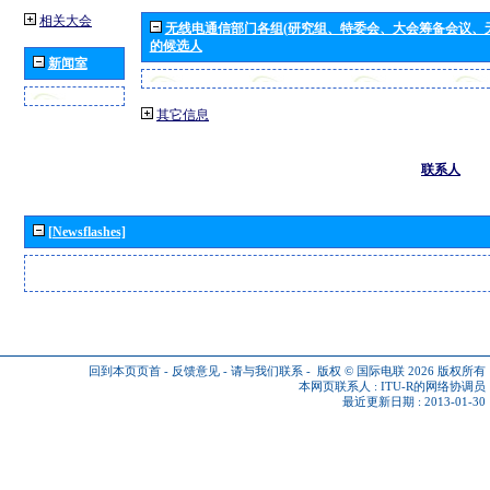
相关大会
无线电通信部门各组(研究组、特委会、大会筹备会议、
的候选人
新闻室
其它信息
联系人
[Newsflashes]
回到本页页首
-
反馈意见
-
请与我们联系
-
版权 © 国际电联 2026
版权所有
本网页联系人 :
ITU-R的网络协调员
最近更新日期 : 2013-01-30