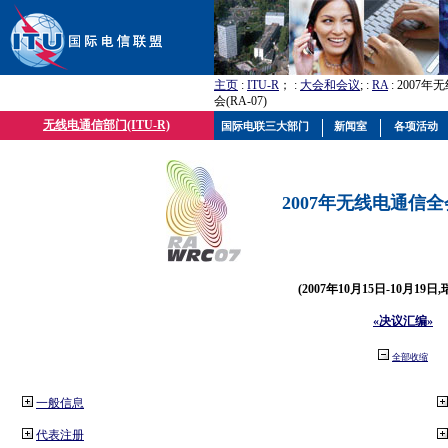
主页
:
ITU-R
； :
大会和会议
; :
RA
: 2007
会(RA-07)
无线电通信部门(ITU-R)
国际电联三大部门
新闻室
各项活动
2007年无线电通信全会(
(2007年10月15日-10月19日
«决议汇编»
全部收缩
一般信息
代表注册