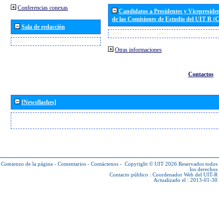
Conferencias conexas
Candidatos a Presidentes y Vicepreside
de las Comisiones de Estudio del UIT R 
Sala de redacción
Otras informaciones
Contactos
[Newsflashes]
Comienzo de la página
-
Comentarios
-
Contáctenos
-
Copyright © UIT 2026
Reservados todos
los derechos
Contacto público :
Coordenador Web del UIT-R
Actualizado el : 2013-01-30