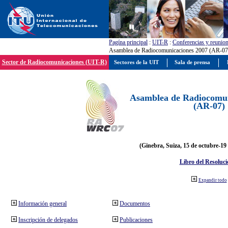
Pagína principal
:
UIT-R
:
Conferencias y reunio
Asamblea de Radiocomunicaciones 2007 (AR-07
Sector de Radiocomunicaciones (UIT-R)
Sectores de la UIT
Sala de prensa
Asamblea de Radiocomun
(AR-07)
(Ginebra, Suiza, 15 de octubre-19
Libro del Resoluci
Expandir todo
Información general
Documentos
Inscripción de delegados
Publicaciones