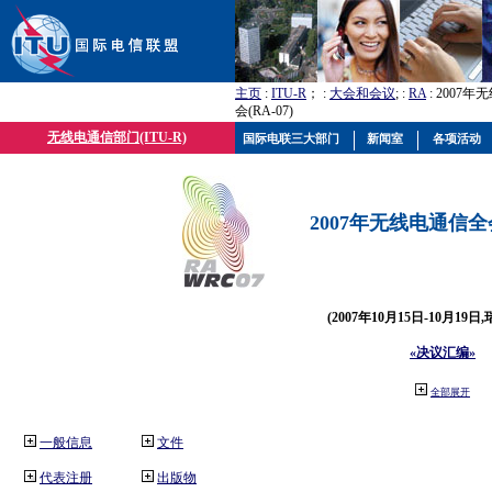
主页
:
ITU-R
； :
大会和会议
; :
RA
: 2007
会(RA-07)
无线电通信部门(ITU-R)
国际电联三大部门
新闻室
各项活动
2007年无线电通信全会(
(2007年10月15日-10月19日
«决议汇编»
全部展开
一般信息
文件
代表注册
出版物