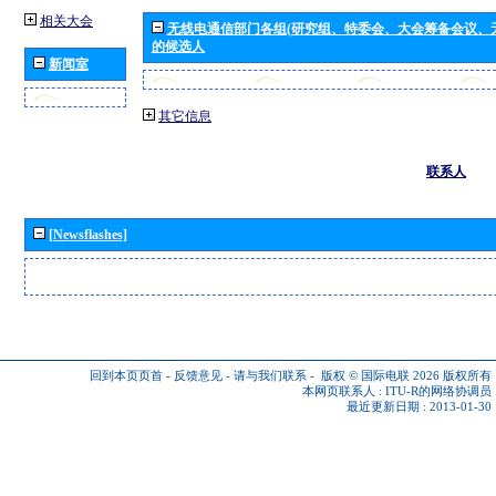
相关大会
无线电通信部门各组(研究组、特委会、大会筹备会议、
的候选人
新闻室
其它信息
联系人
[Newsflashes]
回到本页页首
-
反馈意见
-
请与我们联系
-
版权 © 国际电联 2026
版权所有
本网页联系人 :
ITU-R的网络协调员
最近更新日期 : 2013-01-30