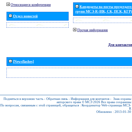
Относящиеся конференции
Кандидаты на посты председател
групп МСЭ-R (ИК, СК, ПСК, КГР)
Отдел новостей
Прочая информация
Для контакто
[Newsflashes]
Подняться в верхнюю часть
-
Обратная связь
-
Информация для контактов
-
Знак охраны
авторского права © МСЭ 2026
Все права сохранены
По вопросам, связанным с этой страницей, обращаться :
Координатор Web-страницы МСЭ-
R
Обновлено : 2013-01-30