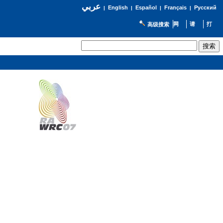
عربي
English
Español
Français
Русский
|
|
|
|
高级搜索