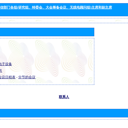
信部门各组(研究组、特委会、大会筹备会议、无线电顾问组)主席和副主席
R 电子设备
息
R 会议日程表
-
分节的会议
联系人