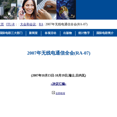
主页
:
ITU-R
； :
大会和会议
; :
RA
: 2007年无线电通信全会(RA-07)
国际电联三大部门
新闻室
各项活动
出版物
统计数字
国际电联简介
2007年无线电通信全会(RA-07)
(2007年10月15日-10月19日,瑞士,日内瓦)
«决议汇编»
全部收缩