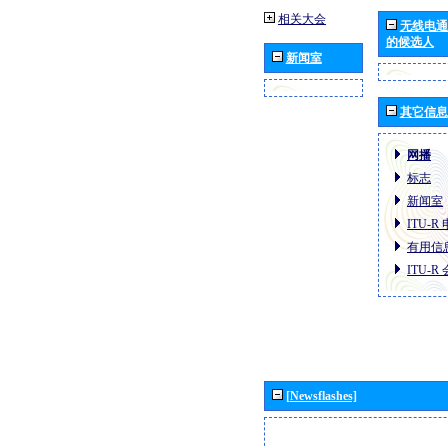
相关大会
无线电通
的候选人
新闻室
其它信息
网播
标志
新闻室
ITU-
有用信
ITU-
[Newsflashes]