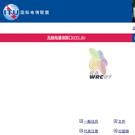
无线电通信部门(ITU-R)
一般信息
文件
代表注册
出版物