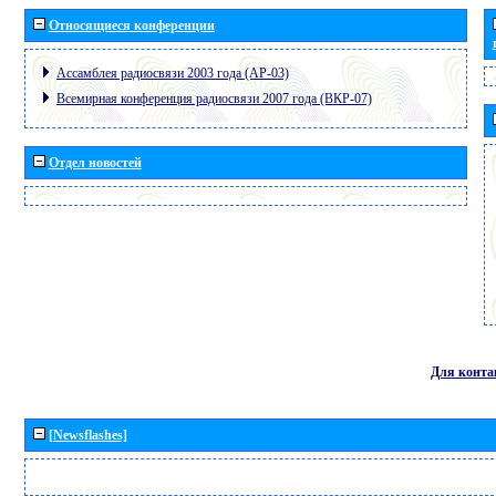
Относящиеся конференции
Ассамблея радиосвязи 2003 года (АР-03)
Всемирная конференция радиосвязи 2007 года (ВКР-07)
Отдел новостей
Для конта
[Newsflashes]