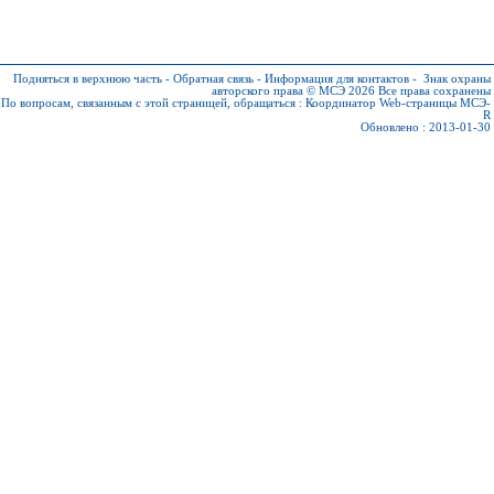
Подняться в верхнюю часть
-
Обратная связь
-
Информация для контактов
-
Знак охраны
авторского права © МСЭ 2026
Все права сохранены
По вопросам, связанным с этой страницей, обращаться :
Координатор Web-страницы МСЭ-
R
Обновлено : 2013-01-30