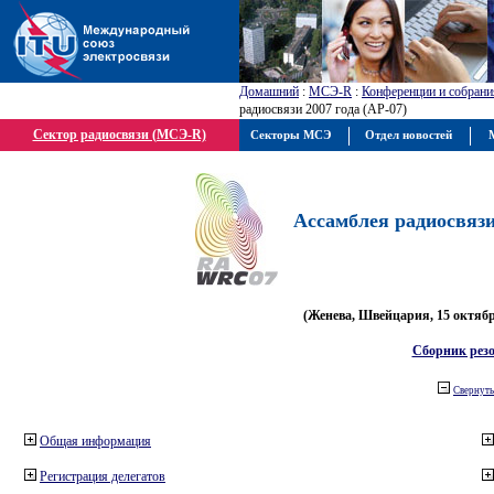
Домашний
:
МСЭ-R
:
Конференции и собрани
радиосвязи 2007 года (АР-07)
Сектор радиосвязи (МСЭ-R)
Секторы МСЭ
Отдел новостей
М
Ассамблея радиосвязи 
(Женева, Швейцария, 15 октября
Сборник рез
Свернуть
Общая информация
Регистрация делегатов