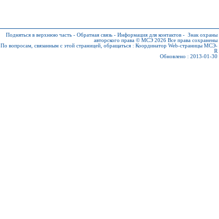
Подняться в верхнюю часть
-
Обратная связь
-
Информация для контактов
-
Знак охраны
авторского права © МСЭ 2026
Все права сохранены
По вопросам, связанным с этой страницей, обращаться :
Координатор Web-страницы МСЭ-
R
Обновлено : 2013-01-30