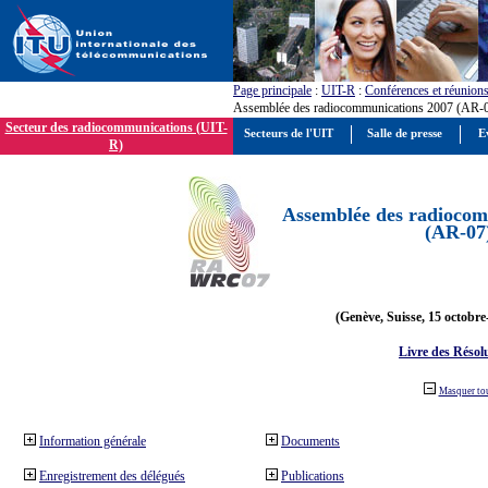
Page principale
:
UIT-R
:
Conférences et réunion
Assemblée des radiocommunications 2007 (AR-
Secteur des radiocommunications (UIT-
Secteurs de l'UIT
Salle de presse
E
R)
Assemblée des radiocom
(AR-07
(Genève, Suisse, 15 octobre
Livre des Résol
Masquer to
Information générale
Documents
Enregistrement des délégués
Publications