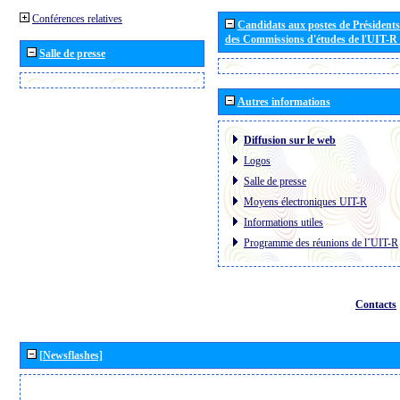
Conférences relatives
Candidats aux postes de Présidents 
des Commissions d'études de l'UIT-R
Salle de presse
Autres informations
Diffusion sur le web
Logos
Salle de presse
Moyens électroniques UIT-R
Informations utiles
Programme des réunions de l´UIT-R
Contacts
[Newsflashes]