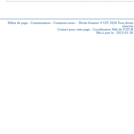
Début de page
-
Commentaires
-
Contactez-nous
-
Droits d'auteur © UIT 2026
Tous droits
réservés
Contact pour cette page :
Coordinateur Web de l'UIT-R
Mis à jour le : 2013-01-30