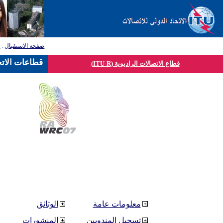
صفحة الاستقبال
:
ق
قطاعات الاتح
قطاع الاتصالات الراديوية (ITU-R)
معلومات عامة
الوثائق
تسجيل المندوبين
المنشورات