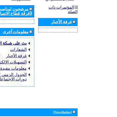
المؤتمرات ذات
مرشحون لمناصب 
الصلة
لأفرقة قطاع الاتصال
غرفة الأخبار
معلومات أخرى
بث على شبكة ا
الشعارات
غرفة الأخبار
التسهيلات الإلكت
معلومات مفيدة
الجدول الزمني ل
دورات الاجتماع
[Newsflashes]