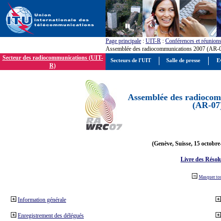
Page principale
:
UIT-R
:
Conférences et réunion
Assemblée des radiocommunications 2007 (AR-
Secteur des radiocommunications (UIT-
Secteurs de l'UIT
Salle de presse
E
R)
Assemblée des radiocom
(AR-07
(Genève, Suisse, 15 octobre
Livre des Résol
Masquer to
Information générale
Enregistrement des délégués