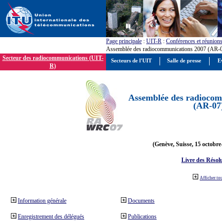
Page principale
:
UIT-R
:
Conférences et réunion
Assemblée des radiocommunications 2007 (AR-
Secteur des radiocommunications (UIT-
Secteurs de l'UIT
Salle de presse
E
R)
Assemblée des radiocom
(AR-07
(Genève, Suisse, 15 octobre
Livre des Résol
Afficher to
Information générale
Documents
Enregistrement des délégués
Publications