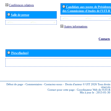
Conférences relatives
Candidats aux postes de Présidents 
des Commissions d'études de l'UIT-R
Salle de presse
Autres informations
Contacts
[Newsflashes]
Début de page
-
Commentaires
-
Contactez-nous
-
Droits d'auteur © UIT 2026
Tous droits
réservés
Contact pour cette page :
Coordinateur Web de l'UIT-R
Mis à jour le : 2013-01-30