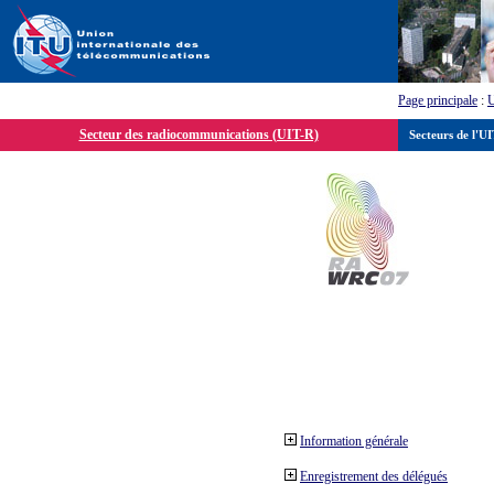
Page principale
:
Secteur des radiocommunications (UIT-R)
Secteurs de l'U
Information générale
Enregistrement des délégués