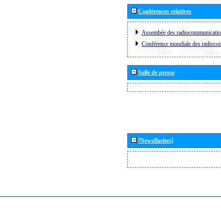
Conférences relatives
Assembée des radiocommunicati
Conférence mondiale des radioc
Salle de presse
[Newsflashes]