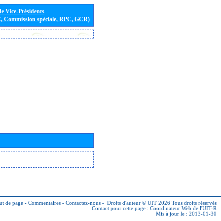
de Vice-Présidents
E, Commission spéciale, RPC, GCR)
ut de page
-
Commentaires
-
Contactez-nous
-
Droits d'auteur © UIT 2026
Tous droits réservés
Contact pour cette page :
Coordinateur Web de l'UIT-R
Mis à jour le : 2013-01-30