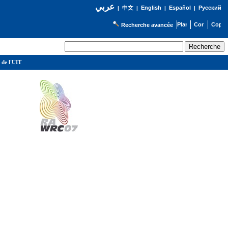
عربي
English
Español
Русский
|
中文
|
|
|
Recherche avancée
 de l'UIT