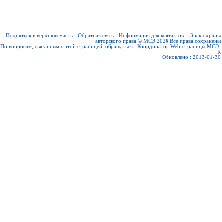
Подняться в верхнюю часть
-
Обратная связь
-
Информация для контактов
-
Знак охраны
авторского права © МСЭ 2026
Все права сохранены
По вопросам, связанным с этой страницей, обращаться :
Координатор Web-страницы МСЭ-
R
Обновлено : 2013-01-30