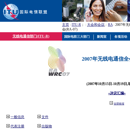
主页
:
ITU-R
； :
大会和会议
; :
RA
: 2007
会(RA-07)
无线电通信部门(ITU-R)
国际电联三大部门
新闻室
各项活动
2007年无线电通信全会(
(2007年10月15日-10月19日
«决议汇编»
全部收缩
一般信息
文件
代表注册
出版物