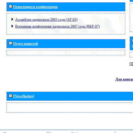
Относящиеся конференции
Ассамблея радиосвязи 2003 года (АР-03)
Всемирная конференция радиосвязи 2007 года (ВКР-07)
Отдел новостей
Для конта
[Newsflashes]