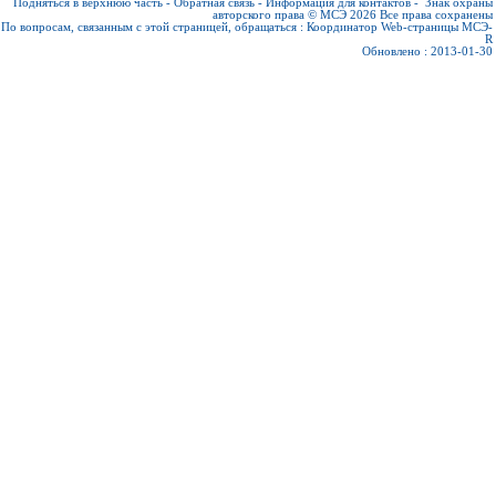
Подняться в верхнюю часть
-
Обратная связь
-
Информация для контактов
-
Знак охраны
авторского права © МСЭ 2026
Все права сохранены
По вопросам, связанным с этой страницей, обращаться :
Координатор Web-страницы МСЭ-
R
Обновлено : 2013-01-30