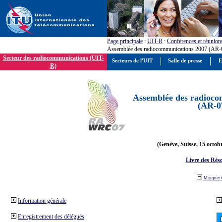
Page principale
:
UIT-R
:
Conférences et réunion
Assemblée des radiocommunications 2007 (AR-
Secteur des radiocommunications (UIT-
Secteurs de l'UIT
Salle de presse
E
R)
Assemblée des radioco
(AR-0
(Genève, Suisse, 15 octob
Livre des Réso
Masquer 
Information générale
Enregistrement des délégués