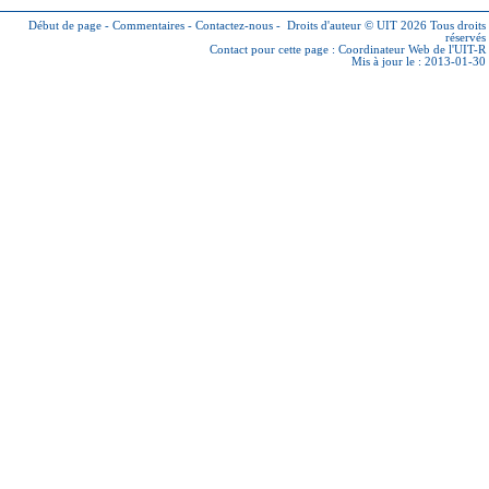
Début de page
-
Commentaires
-
Contactez-nous
-
Droits d'auteur © UIT 2026
Tous droits
réservés
Contact pour cette page :
Coordinateur Web de l'UIT-R
Mis à jour le : 2013-01-30