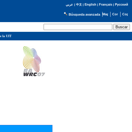
English
Français
Русский
عربي
|
中文
|
|
|
Búsqueda avanzada
e la UIT