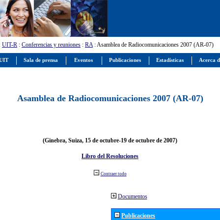
:
UIT-R
:
Conferencias y reuniones
:
RA
: Asamblea de Radiocomunicaciones 2007 (AR-07)
 UIT
Sala de prensa
Eventos
Publicaciones
Estadísticas
Acerca d
Asamblea de Radiocomunicaciones 2007 (AR-07)
(Ginebra, Suiza, 15 de octubre-19 de octubre de 2007)
Libro del Resoluciones
Contraer todo
Documentos
Publicaciones