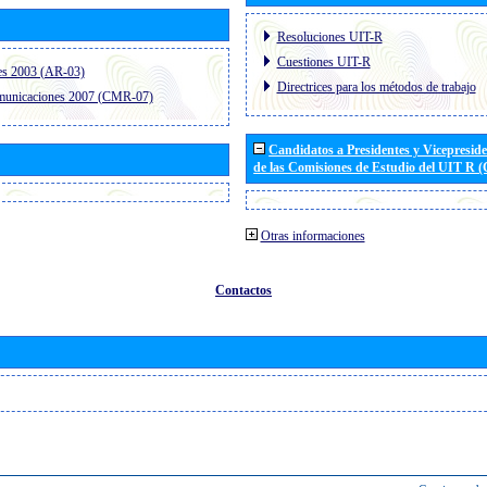
Resoluciones UIT-R
Cuestiones UIT-R
es 2003 (AR-03)
Directrices para los métodos de trabajo
omunicaciones 2007 (CMR-07)
Candidatos a Presidentes y Vicepresid
de las Comisiones de Estudio del UIT R 
Otras informaciones
Contactos