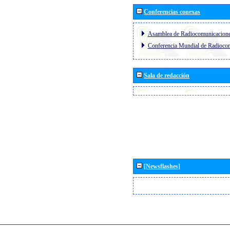
Conferencias conexas
Asamblea de Radiocomunicacion
Conferencia Mundial de Radioc
Sala de redacción
[Newsflashes]