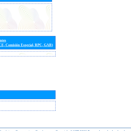
entes
(CE, Comisión Especial, RPC, GAR)