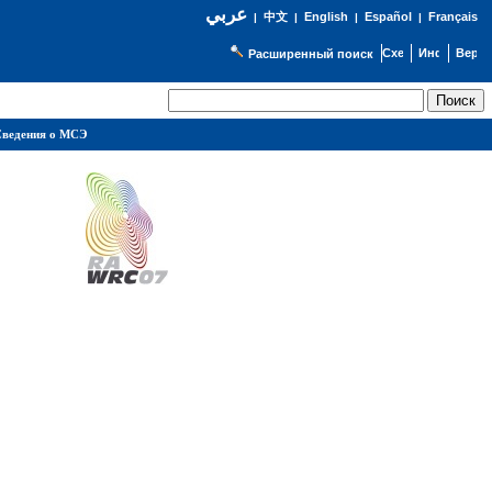
عربي
English
Español
Français
|
中文
|
|
|
Расширенный поиск
ведения о МСЭ