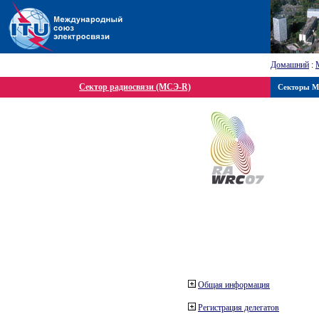
Домашний
:
Сектор радиосвязи (МСЭ-R)
Секторы 
Общая информация
Регистрация делегатов