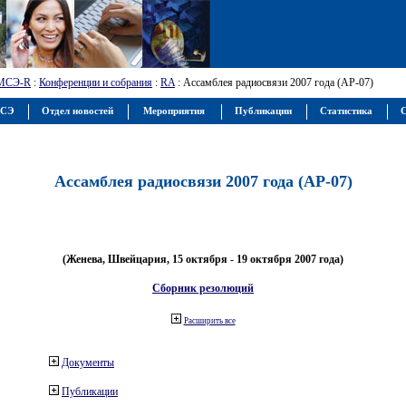
МСЭ-R
:
Конференции и собрания
:
RA
: Ассамблея радиосвязи 2007 года (АР-07)
МСЭ
Отдел новостей
Мероприятия
Публикации
Статистика
С
Ассамблея радиосвязи 2007 года (АР-07)
(Женева, Швейцария, 15 октября - 19 октября 2007 года)
Сборник резолюций
Расширить все
Документы
Публикации