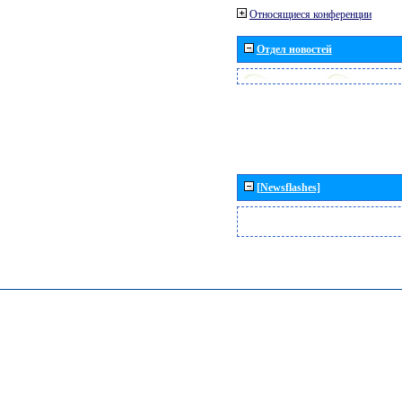
Относящиеся конференции
Отдел новостей
[Newsflashes]