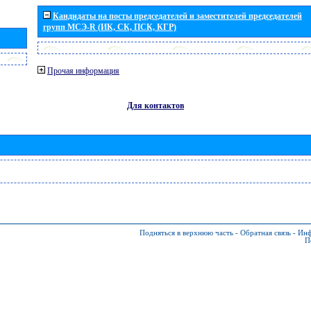
Кандидаты на посты председателей и заместителей председателей
групп МСЭ-R (ИК, СК, ПСК, КГР)
Прочая информация
Для контактов
Подняться в верхнюю часть
-
Обратная связь
-
Инф
П