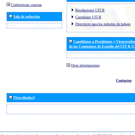
Conferencias conexas
Resoluciones UIT-R
Sala de redacción
Cuestiones UIT-R
Directrices para los métodos de trabajo
Candidatos a Presidentes y Vicepreside
de las Comisiones de Estudio del UIT R 
Otras informaciones
Contactos
[Newsflashes]