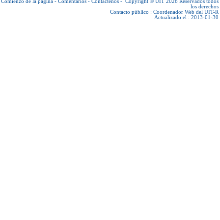
Comienzo de la página
-
Comentarios
-
Contáctenos
-
Copyright © UIT 2026
Reservados todos
los derechos
Contacto público :
Coordenador Web del UIT-R
Actualizado el : 2013-01-30