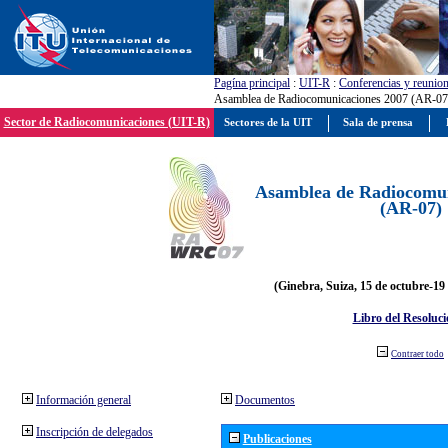
Pagína principal
:
UIT-R
:
Conferencias y reunio
Asamblea de Radiocomunicaciones 2007 (AR-07
Sector de Radiocomunicaciones (UIT-R)
Sectores de la UIT
Sala de prensa
Asamblea de Radiocomun
(AR-07)
(Ginebra, Suiza, 15 de octubre-19
Libro del Resoluci
Contraer todo
Información general
Documentos
Inscripción de delegados
Publicaciones